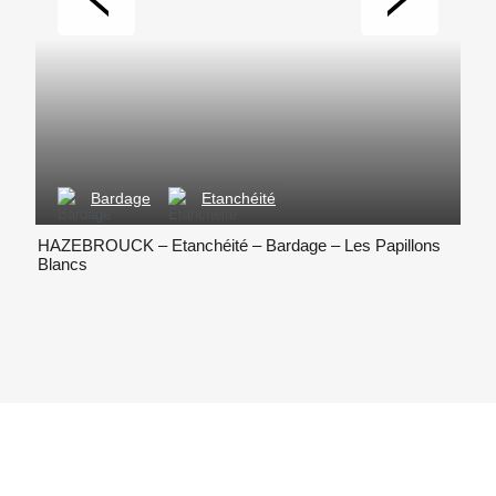
Bardage
Etanchéité
HAZEBROUCK – Etanchéité – Bardage – Les Papillons
LAVE
Blancs
Dépa