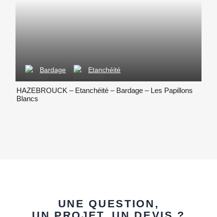
Bardage
Etanchéité
HAZEBROUCK – Etanchéité – Bardage – Les Papillons
LAVE
Blancs
Dépa
UNE QUESTION,
UN PROJET, UN DEVIS ?