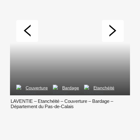
Couverture
Bardage
Etanchéité
LAVENTIE – Etanchéité – Couverture – Bardage –
ISBE
Département du Pas-de-Calais
d’Is